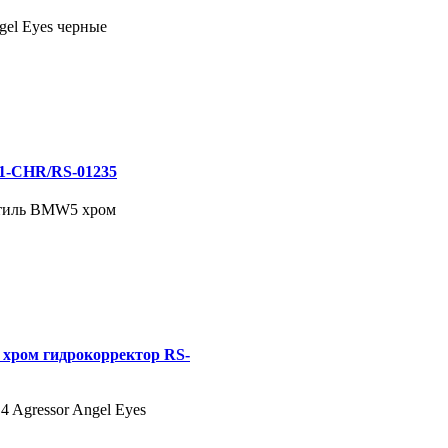
gel Eyes черные
L1-CHR/RS-01235
 стиль BMW5 хром
е хром гидрокорректор RS-
4 Agressor Angel Eyes