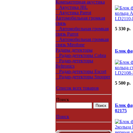
Компьютерная акустика
Акустика JBL
Акустика Parrot
Автомобильная громкая
связь
5 330 p.
Автомобильная громкая
связь Parrot
Автомобильная громкая
связь Mirofone
Радары детекторы
Блок фа
Радар-детекторы Cobra
Радар-детекторы
Beltronics
Радар-детекторы Escort
Радар-детекторы Snooper
5 500 p.
Список всех товаров
Поиск
Блок фа
02175
Поиск