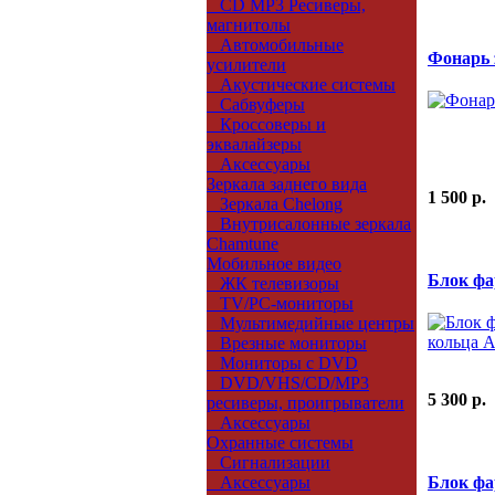
CD MP3 Ресиверы,
магнитолы
Автомобильные
Фонарь 
усилители
Акустические системы
Сабвуферы
Кроссоверы и
эквалайзеры
Аксессуары
Зеркала заднего вида
1 500 p.
Зеркала Chelong
Внутрисалонные зеркала
Chamtune
Мобильное видео
Блок фа
ЖК телевизоры
TV/PC-мониторы
Мультимедийные центры
Врезные мониторы
Мониторы с DVD
DVD/VHS/CD/MP3
5 300 p.
ресиверы, проигрыватели
Аксессуары
Охранные системы
Сигнализации
Блок фа
Аксессуары