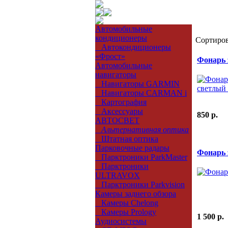
Автомобильные
кондиционеры
Сортиров
Автокондиционеры
«Фрост»
Фонарь 
Автомобильные
навигаторы
Навигаторы GARMIN
Навигаторы CARMAN i
Картография
Аксессуары
850 p.
АВТОСВЕТ
Альтернативная оптика
Штатная оптика
Парковочные радары
Фонарь 
Парктроники ParkMaster
Парктроники
ULTRAVOX
Парктроники Parkvision
Камеры заднего обзора
Камеры Chelong
Камеры Prology
1 500 p.
Аудиосистемы