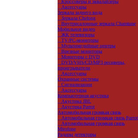
Кроссоверы и эквалайзеры
Аксессуары
Зеркала заднего вида
Зеркала Chelong
Внутрисалонные зеркала Chamtune
Мобильное видео
ЖК телевизоры
TV/PC-мониторы
Мультимедийные центры
Врезные мониторы
Мониторы с DVD
DVD/VHS/CD/MP3 ресиверы,
проигрыватели
Аксессуары
Охранные системы
Сигнализации
Аксессуары
Компьютерная акустика
Акустика JBL
Акустика Parrot
Автомобильная громкая связь
Автомобильная громкая связь Parrot
Автомобильная громкая связь
Mirofone
Радары детекторы