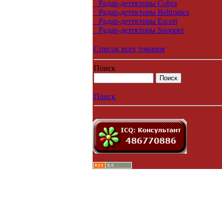
Радар-детекторы Cobra
Радар-детекторы Beltronics
Радар-детекторы Escort
Радар-детекторы Snooper
Список всех товаров
Поиск
Поиск