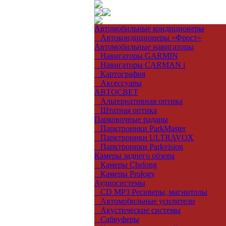
Автомобильные кондиционеры
Автокондиционеры «Фрост»
Автомобильные навигаторы
Навигаторы GARMIN
Навигаторы CARMAN i
Картография
Аксессуары
АВТОСВЕТ
Альтернативная оптика
Штатная оптика
Парковочные радары
Парктроники ParkMaster
Парктроники ULTRAVOX
Парктроники Parkvision
Камеры заднего обзора
Камеры Chelong
Камеры Prology
Аудиосистемы
CD MP3 Ресиверы, магнитолы
Автомобильные усилители
Акустические системы
Сабвуферы