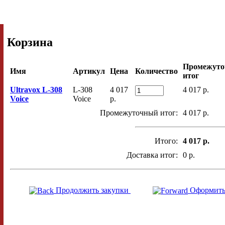
Корзина
Промежут
Имя
Артикул
Цена
Количество
итог
Ultravox L-308
L-308
4 017
4 017 p.
Voice
Voice
p.
Промежуточный итог:
4 017 p.
Итого:
4 017 p.
Доставка итог:
0 p.
Продолжить закупки
Оформить 