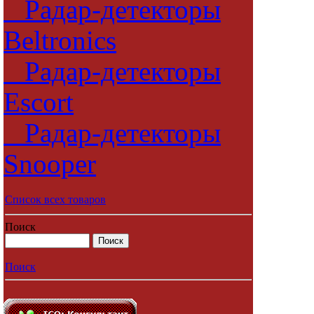
Радар-детекторы
Beltronics
Радар-детекторы
Escort
Радар-детекторы
Snooper
Список всех товаров
Поиск
Поиск