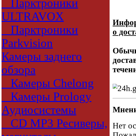
Парктроники
ULTRAVOX
Инфо
Парктроники
о дос
Parkvision
Обыч
Камеры заднего
доста
обзора
течен
Камеры Chelong
Камеры Prology
Аудиосистемы
Мнени
CD MP3 Ресиверы,
Нет ос
Пожалу